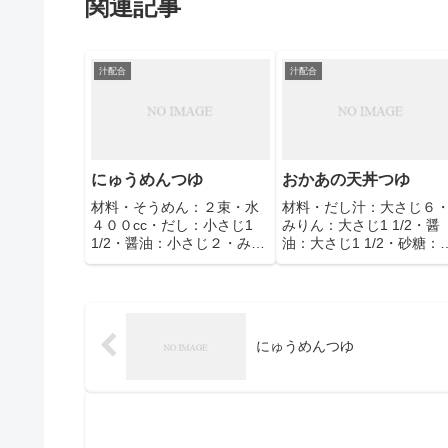
関連記事
汁配合
汁配合
にゅうめんつゆ
おかあの天丼つゆ
材料・そうめん：２束・水
材料・だし汁：大さじ６
４００cc・だし：小さじ1
みりん：大さじ1 1/2・醤
1/2・醤油：小さじ２・みり
油：大さじ1 1/2・砂糖：
ん：小さじ２・塩：ひとつ
さじ1/2＋小さじ１
まみ
にゅうめんつゆ