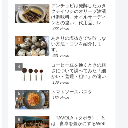
アンチョビは発酵したカタ
クチイワシのオリーブ油漬
け調味料。オイルサーディ
ンとの違い、代用品、レシ
ピを紹介。
438 views
あさりの塩抜きで失敗しな
い方法・コツを紹介しま
す。
381 views
コーヒー豆を挽くときの粗
さについて調べてみた「細
かい・普通・粗い」の違い
139 views
トマトソースパスタ
132 views
「TAVOLA（タボラ）」と
は - 食卓を豊かにするWeb