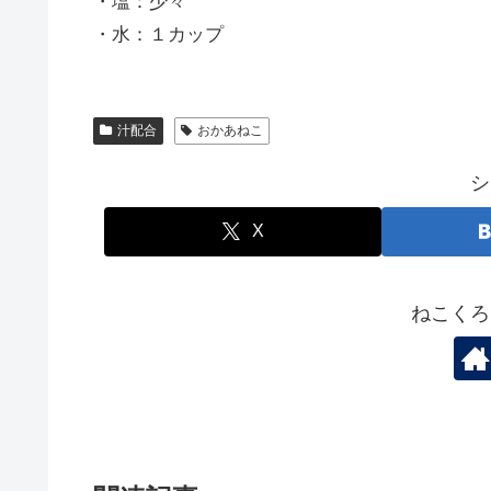
・塩：少々
・水：１カップ
汁配合
おかあねこ
シ
X
ねこくろ