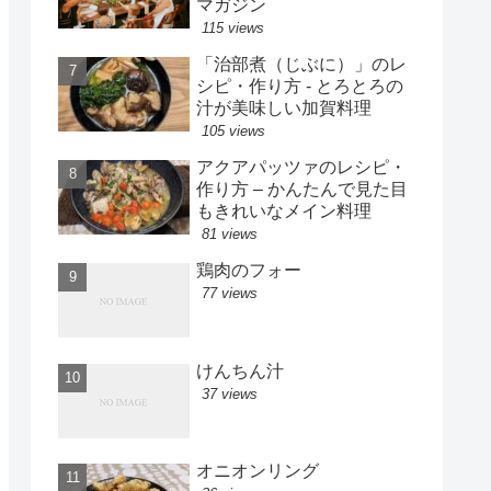
マガジン
115 views
「治部煮（じぶに）」のレ
シピ・作り方 - とろとろの
汁が美味しい加賀料理
105 views
アクアパッツァのレシピ・
作り方 – かんたんで見た目
もきれいなメイン料理
81 views
鶏肉のフォー
77 views
けんちん汁
37 views
オニオンリング