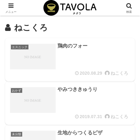
メニュー
検索
ねこくろ
鶏肉のフォー
エスニック
2020.08.29
ねこくろ
やみつききゅうり
おかず
2019.07.31
ねこくろ
生地からつくるピザ
未分類