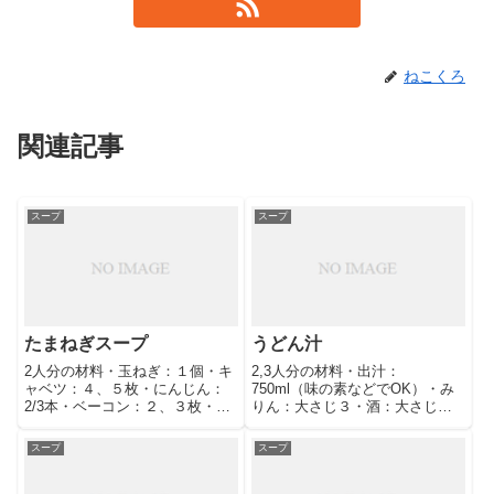
ねこくろ
関連記事
スープ
スープ
たまねぎスープ
うどん汁
2人分の材料・玉ねぎ：１個・キ
2,3人分の材料・出汁：
ャベツ：４、５枚・にんじん：
750ml（味の素などでOK）・み
2/3本・ベーコン：２、３枚・
りん：大さじ３・酒：大さじ
酒：大さじ１・塩胡椒・しょう
３・塩：小さじ１・しょうゆ：
ゆ：小さじ1/2・コンソメ：追加
大さじ1と1/2すべて鍋で合わせ
スープ
スープ
OK・水：４カップ作り方①水４
てOK。1人分がだいたい200-
カップにベーコン、酒、塩を入
300mlなので、2人でも3人でも丁