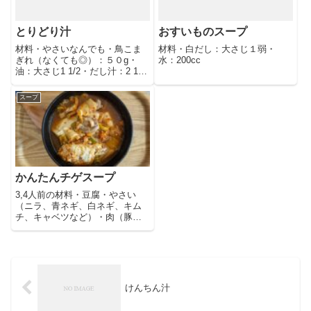
とりどり汁
おすいものスープ
材料・やさいなんでも・鳥こま
材料・白だし：大さじ１弱・
ぎれ（なくても◎）：５０g・
水：200cc
油：大さじ1 1/2・だし汁：2 1/2
カップ・春雨や豆腐など・鶏が
らスープ：小さじ１（なくても
スープ
◎）・しょうゆ：大さじ1/2・し
お：小さじ1/3・酒：大さじ１作
り方①野菜と鶏肉を油で炒
かんたんチゲスープ
3,4人前の材料・豆腐・やさい
（ニラ、青ネギ、白ネギ、キム
チ、キャベツなど）・肉（豚肉
お好みで）・たまご：１・水：
250cc・味噌：大さじ２・豆板
醤：大さじ２・酒：大さじ１・
みりん：大さじ１・鶏ガラスー
プのもと：小さじ１・にんに
く：ひとかけ
けんちん汁