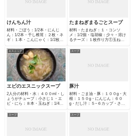
れてまぜる。②あとで味をとと
度いい量です。
のえる
けんちん汁
たまねぎまるごとスープ
材料・ごぼう：1/2本・にんじ
材料・たまねぎ：１・コンソ
ん：1/2本・干し椎茸：２枚・ネ
メ：1/2個・塩胡椒：少々・溶け
ギ：１本・こんにゃく：1/2枚・
るチーズ：１枚作り方①玉ねぎ
油揚げ：１枚・ごま油：大さじ
は皮をむき、上下をカット。１
１・だし汁：５カップ・塩：小
０文字に切り目を入れ、ラップ
エスニック
スープ
さじ１・しょうゆ：大さじ１作
でチン。②その他の材料を入れ
り方①塩・しょうゆ・だし汁以
て、レンジで１分。
外を全部いためる②だし汁入れ
て、中
エビのエスニックスープ
豚汁
2人分の材料・水：４００ml・し
材料・ごま油・豚：１００g・大
ょうがチューブ：小さじ１・エ
根：１５０g・にんじん：６０
ビ・にら：８本・玉ねぎ：1/4
g・だし汁：５−６カップ・さと
個・春雨：２０g・ナンプラー：
いも：１５０g・あげ：１枚・み
小さじ２・胡椒・レモン汁・パ
そ・こんにゃく1/2枚・ネギ作り
スープ
スープ
クチー・ラー油（なくても◎）
方①ごま油で豚肉いためる②大
作り方①水としょうがチューブ
根とにんじんを入れてだし汁で
を入れて沸騰させる。②具を入
１０分煮る③さといも、あげ、
れて少し
みそ、